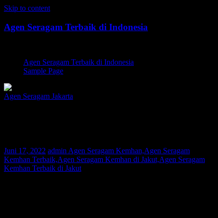
Skip to content
Agen Seragam Terbaik di Indonesia
Jual PDH, PDL, Jersey
Agen Seragam Terbaik di Indonesia
Sample Page
Agen Seragam Jakarta
Agen Seragam Kemhan Jakut |
081267777624
Juni 17, 2022
admin
Agen Seragam Kemhan,Agen Seragam
Kemhan Terbaik,Agen Seragam Kemhan di Jakut,Agen Seragam
Kemhan Terbaik di Jakut
Bagi Anda warga Jakut yang sedang mencari Agen Seragam
Kemhan atau Agen Seragam POLRI, Kami adalah agen pakaian
seragam yang melayani permintaan pembuatan seragam di seluruh
nusantara. Saat ini konsumen Kami telah tersebar di berbagai