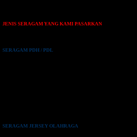
JENIS SERAGAM YANG KAMI PASARKAN
Pakaian seragam yang Kami pasarkan terdiri dari beberapa jenis,
yaitu sebagai berikut:
SERAGAM PDH / PDL
Seragam PDH / PDL PNS
Seragam PDH / PDL Guru
Seragam PDH / PDL Satpam / Sekuriti
Seragam PDH / PDL Kementrian Pertahanan (Kemhan)
Seragam PDH / PDL TNI
Seragam PDH / PDL Polri
Seragam PDH / PDL BUMN
Seragam PDH / PDL Perkantoran Swasta
Seragam PDH / PDL Maskapai Penerbangan
Seragam PDH / PDL Pabrik
Seragam PDH / PDL Lainnya
SERAGAM JERSEY OLAHRAGA
Seragam Jersey Klub Lari