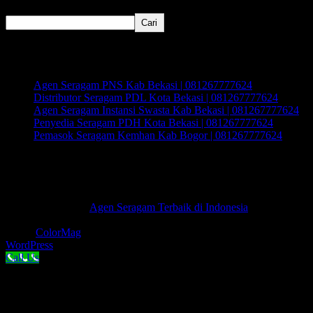
Cari
Cari
Recent Posts
Agen Seragam PNS Kab Bekasi | 081267777624
Distributor Seragam PDL Kota Bekasi | 081267777624
Agen Seragam Instansi Swasta Kab Bekasi | 081267777624
Penyedia Seragam PDH Kota Bekasi | 081267777624
Pemasok Seragam Kemhan Kab Bogor | 081267777624
Recent Comments
Tidak ada komentar untuk ditampilkan.
Hak Cipta © 2026
Agen Seragam Terbaik di Indonesia
.
Keseluruhan Hak Cipta.
Tema:
ColorMag
oleh ThemeGrill. Dipersembahkan oleh
WordPress
.
Call Us