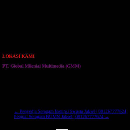
Seragam Jersey Klub Lari
Seragam Jersey Klub Bola
Seragam Jersey Klub Sepeda Roadbike
Seragam Jersey Klub Sepeda Brompton
Seragam Jersey Klub Sepeda MTB
Seragam Jersey Klub Bulu Tangkis
Seragam Jersey Klub Voli
Seragam Jersey Klub Senam
Seragam Jersey Klub Olahraga Lainnya
LOKASI KAMI
PT. Global Milenial Multimedia (GMM)
Jalan Ciputat Raya No. 4
Pondok Pinang
Jakarta Selatan
Kembali ke Halaman Awal
←
Penyedia Seragam Instansi Swasta Jaksel | 081267777624
Penjual Seragam BUMN Jaksel | 081267777624
→
Cari