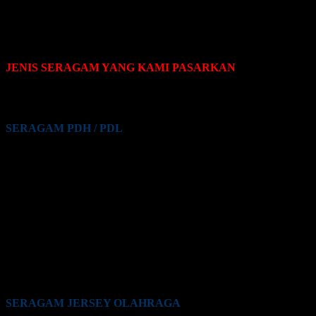
JENIS SERAGAM YANG KAMI PASARKAN
Pakaian seragam yang Kami pasarkan terdiri dari beberapa jenis,
yaitu sebagai berikut:
SERAGAM PDH / PDL
Seragam PDH / PDL PNS
Seragam PDH / PDL Guru
Seragam PDH / PDL Satpam / Sekuriti
Seragam PDH / PDL Kementrian Pertahanan (Kemhan)
Seragam PDH / PDL TNI
Seragam PDH / PDL Polri
Seragam PDH / PDL BUMN
Seragam PDH / PDL Perkantoran Swasta
Seragam PDH / PDL Maskapai Penerbangan
Seragam PDH / PDL Pabrik
Seragam PDH / PDL Lainnya
SERAGAM JERSEY OLAHRAGA