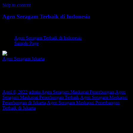
Skip to content
Agen Seragam Terbaik di Indonesia
Jual PDH, PDL, Jersey
Agen Seragam Terbaik di Indonesia
Sample Page
Agen Seragam Jakarta
Agen Seragam Maskapai Penerbangan
Jakarta | 081267777624
April 8, 2022
admin
Agen Seragam Maskapai Penerbangan,Agen
Seragam Maskapai Penerbangan Terbaik,Agen Seragam Maskapai
Penerbangan di Jakarta,Agen Seragam Maskapai Penerbangan
Terbaik di Jakarta
Bagi Anda warga Jakarta yang sedang mencari Agen Seragam
Maskapai Penerbangan atau Distributor Seragam PDH, Kami
adalah agen pakaian seragam yang melayani permintaan pembuatan