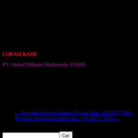
Seragam Jersey Klub Bola
Seragam Jersey Klub Sepeda Roadbike
Seragam Jersey Klub Sepeda Brompton
Seragam Jersey Klub Sepeda MTB
Seragam Jersey Klub Bulu Tangkis
Seragam Jersey Klub Voli
Seragam Jersey Klub Senam
Seragam Jersey Klub Olahraga Lainnya
LOKASI KAMI
PT. Global Milenial Multimedia (GMM)
Jalan Ciputat Raya No. 4
Pondok Pinang
Jakarta Selatan
Kembali ke Halaman Awal
←
Penyedia Seragam Instansi Swasta Jakut | 081267777624
Pemasok Seragam Kemhan Jakut | 081267777624
→
Cari
Cari