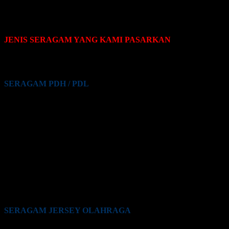
JENIS SERAGAM YANG KAMI PASARKAN
Pakaian seragam yang Kami pasarkan terdiri dari beberapa jenis,
yaitu sebagai berikut:
SERAGAM PDH / PDL
Seragam PDH / PDL PNS
Seragam PDH / PDL Guru
Seragam PDH / PDL Satpam / Sekuriti
Seragam PDH / PDL Kementrian Pertahanan (Kemhan)
Seragam PDH / PDL TNI
Seragam PDH / PDL Polri
Seragam PDH / PDL BUMN
Seragam PDH / PDL Perkantoran Swasta
Seragam PDH / PDL Maskapai Penerbangan
Seragam PDH / PDL Pabrik
Seragam PDH / PDL Lainnya
SERAGAM JERSEY OLAHRAGA
Seragam Jersey Klub Lari