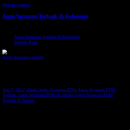
Skip to content
Agen Seragam Terbaik di Indonesia
Jual PDH, PDL, Jersey
Agen Seragam Terbaik di Indonesia
Sample Page
Agen Seragam Jakarta
Agen Seragam PDH Jakpus |
081267777624
Juni 7, 2022
admin
Agen Seragam PDH,Agen Seragam PDH
Terbaik,Agen Seragam PDH di Jakpus,Agen Seragam PDH
Terbaik di Jakpus
Bagi Anda warga Jakpus yang sedang mencari Agen Seragam PDH
atau Agen Seragam PDL, Kami adalah agen pakaian seragam yang
melayani permintaan pembuatan seragam di seluruh nusantara. Saat
ini konsumen Kami telah tersebar di berbagai wilayah di seluruh