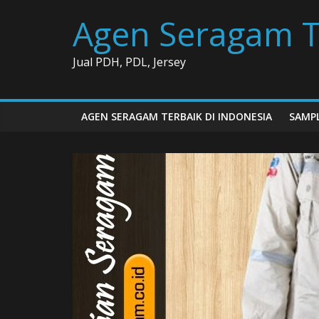
Skip
Agen Seragam T
to
content
Jual PDH, PDL, Jersey
AGEN SERAGAM TERBAIK DI INDONESIA
SAMPL