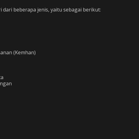
dari beberapa jenis, yaitu sebagai berikut:
hanan (Kemhan)
ta
angan