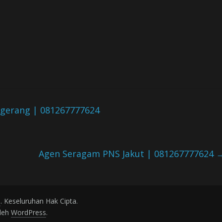
gerang | 081267777624
Agen Seragam PNS Jakut | 081267777624
a
. Keseluruhan Hak Cipta.
oleh
WordPress
.