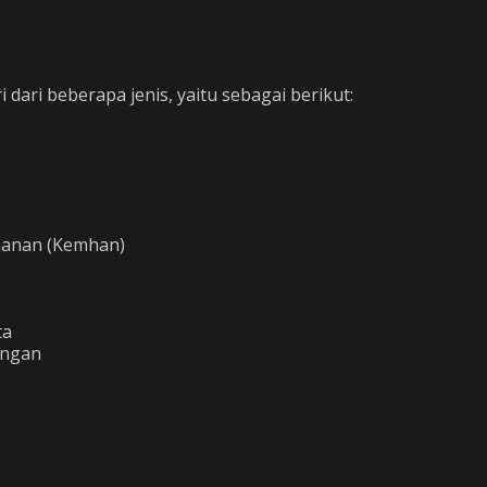
dari beberapa jenis, yaitu sebagai berikut:
hanan (Kemhan)
ta
angan