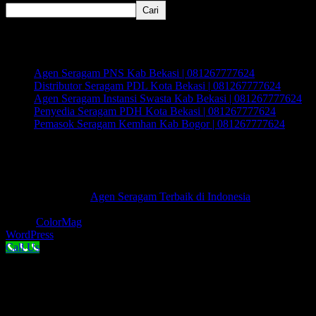
Cari
Recent Posts
Agen Seragam PNS Kab Bekasi | 081267777624
Distributor Seragam PDL Kota Bekasi | 081267777624
Agen Seragam Instansi Swasta Kab Bekasi | 081267777624
Penyedia Seragam PDH Kota Bekasi | 081267777624
Pemasok Seragam Kemhan Kab Bogor | 081267777624
Recent Comments
Tidak ada komentar untuk ditampilkan.
Hak Cipta © 2026
Agen Seragam Terbaik di Indonesia
.
Keseluruhan Hak Cipta.
Tema:
ColorMag
oleh ThemeGrill. Dipersembahkan oleh
WordPress
.
Call Us