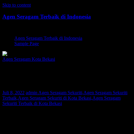
Skip to content
Agen Seragam Terbaik di Indonesia
Jual PDH, PDL, Jersey
Agen Seragam Terbaik di Indonesia
Sample Page
Agen Seragam Kota Bekasi
Agen Seragam Sekuriti Kota Bekasi |
081267777624
Juli 8, 2022
admin
Agen Seragam Sekuriti,Agen Seragam Sekuriti
Terbaik,Agen Seragam Sekuriti di Kota Bekasi,Agen Seragam
Sekuriti Terbaik di Kota Bekasi
Bagi Anda warga Kota Bekasi yang sedang mencari Agen Seragam
Sekuriti atau Agen Seragam TNI, Kami adalah agen pakaian
seragam yang melayani permintaan pembuatan seragam di seluruh
nusantara. Saat ini konsumen Kami telah tersebar di berbagai