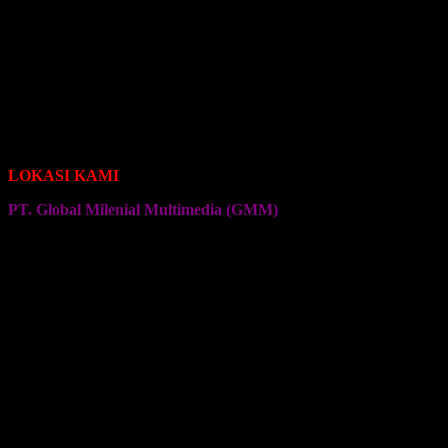
Seragam Jersey Klub Bola
Seragam Jersey Klub Sepeda Roadbike
Seragam Jersey Klub Sepeda Brompton
Seragam Jersey Klub Sepeda MTB
Seragam Jersey Klub Bulu Tangkis
Seragam Jersey Klub Voli
Seragam Jersey Klub Senam
Seragam Jersey Klub Olahraga Lainnya
LOKASI KAMI
PT. Global Milenial Multimedia (GMM)
Jalan Ciputat Raya No. 4
Pondok Pinang
Jakarta Selatan
Kembali ke Halaman Awal