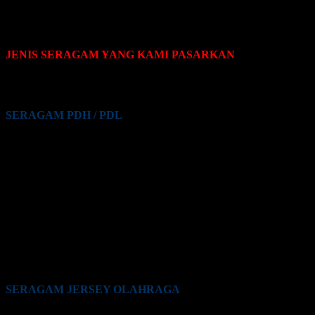
JENIS SERAGAM YANG KAMI PASARKAN
Pakaian seragam yang Kami pasarkan terdiri dari beberapa jenis,
yaitu sebagai berikut:
SERAGAM PDH / PDL
Seragam PDH / PDL PNS
Seragam PDH / PDL Guru
Seragam PDH / PDL Satpam / Sekuriti
Seragam PDH / PDL Kementrian Pertahanan (Kemhan)
Seragam PDH / PDL TNI
Seragam PDH / PDL Polri
Seragam PDH / PDL BUMN
Seragam PDH / PDL Perkantoran Swasta
Seragam PDH / PDL Maskapai Penerbangan
Seragam PDH / PDL Pabrik
Seragam PDH / PDL Lainnya
SERAGAM JERSEY OLAHRAGA
Seragam Jersey Klub Lari