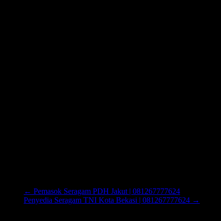
←
Pemasok Seragam PDH Jakut | 081267777624
Penyedia Seragam TNI Kota Bekasi | 081267777624
→
Cari