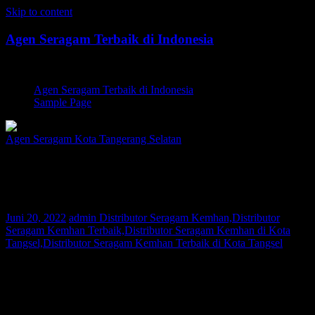
Skip to content
Agen Seragam Terbaik di Indonesia
Jual PDH, PDL, Jersey
Agen Seragam Terbaik di Indonesia
Sample Page
Agen Seragam Kota Tangerang Selatan
Distributor Seragam Kemhan Kota
Tangsel | 081267777624
Juni 20, 2022
admin
Distributor Seragam Kemhan,Distributor
Seragam Kemhan Terbaik,Distributor Seragam Kemhan di Kota
Tangsel,Distributor Seragam Kemhan Terbaik di Kota Tangsel
Bagi Anda warga Kota Tangsel yang sedang mencari Distributor
Seragam Kemhan atau Distributor Seragam POLRI, Kami adalah
agen pakaian seragam yang melayani permintaan pembuatan
seragam di seluruh nusantara. Saat ini konsumen Kami telah tersebar