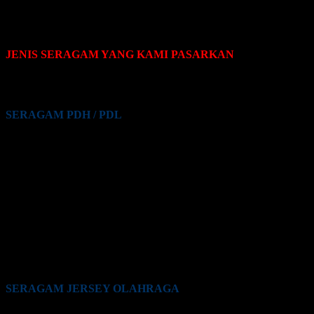
JENIS SERAGAM YANG KAMI PASARKAN
Pakaian seragam yang Kami pasarkan terdiri dari beberapa jenis,
yaitu sebagai berikut:
SERAGAM PDH / PDL
Seragam PDH / PDL PNS
Seragam PDH / PDL Guru
Seragam PDH / PDL Satpam / Sekuriti
Seragam PDH / PDL Kementrian Pertahanan (Kemhan)
Seragam PDH / PDL TNI
Seragam PDH / PDL Polri
Seragam PDH / PDL BUMN
Seragam PDH / PDL Perkantoran Swasta
Seragam PDH / PDL Maskapai Penerbangan
Seragam PDH / PDL Pabrik
Seragam PDH / PDL Lainnya
SERAGAM JERSEY OLAHRAGA
Seragam Jersey Klub Lari