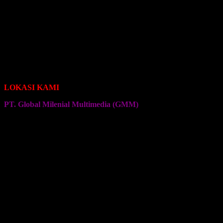
Seragam Jersey Klub Bola
Seragam Jersey Klub Sepeda Roadbike
Seragam Jersey Klub Sepeda Brompton
Seragam Jersey Klub Sepeda MTB
Seragam Jersey Klub Bulu Tangkis
Seragam Jersey Klub Voli
Seragam Jersey Klub Senam
Seragam Jersey Klub Olahraga Lainnya
LOKASI KAMI
PT. Global Milenial Multimedia (GMM)
Jalan Ciputat Raya No. 4
Pondok Pinang
Jakarta Selatan
Kembali ke Halaman Awal