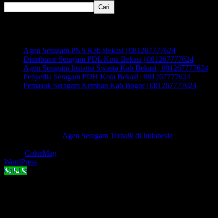
Cari
Recent Posts
Agen Seragam PNS Kab Bekasi | 081267777624
Distributor Seragam PDL Kota Bekasi | 081267777624
Agen Seragam Instansi Swasta Kab Bekasi | 081267777624
Penyedia Seragam PDH Kota Bekasi | 081267777624
Pemasok Seragam Kemhan Kab Bogor | 081267777624
Recent Comments
Tidak ada komentar untuk ditampilkan.
Hak Cipta © 2026
Agen Seragam Terbaik di Indonesia
.
Keseluruhan Hak Cipta.
Tema:
ColorMag
oleh ThemeGrill. Dipersembahkan oleh
WordPress
.
Call Us