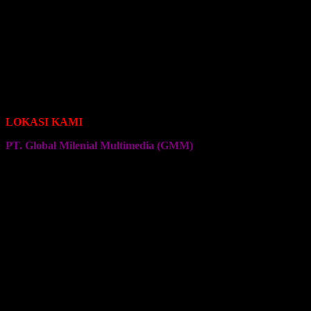
Seragam Jersey Klub Bola
Seragam Jersey Klub Sepeda Roadbike
Seragam Jersey Klub Sepeda Brompton
Seragam Jersey Klub Sepeda MTB
Seragam Jersey Klub Bulu Tangkis
Seragam Jersey Klub Voli
Seragam Jersey Klub Senam
Seragam Jersey Klub Olahraga Lainnya
LOKASI KAMI
PT. Global Milenial Multimedia (GMM)
Jalan Ciputat Raya No. 4
Pondok Pinang
Jakarta Selatan
Kembali ke Halaman Awal