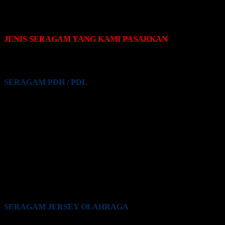
JENIS SERAGAM YANG KAMI PASARKAN
Pakaian seragam yang Kami pasarkan terdiri dari beberapa jenis,
yaitu sebagai berikut:
SERAGAM PDH / PDL
Seragam PDH / PDL PNS
Seragam PDH / PDL Guru
Seragam PDH / PDL Satpam / Sekuriti
Seragam PDH / PDL Kementrian Pertahanan (Kemhan)
Seragam PDH / PDL TNI
Seragam PDH / PDL Polri
Seragam PDH / PDL BUMN
Seragam PDH / PDL Perkantoran Swasta
Seragam PDH / PDL Maskapai Penerbangan
Seragam PDH / PDL Pabrik
Seragam PDH / PDL Lainnya
SERAGAM JERSEY OLAHRAGA
Seragam Jersey Klub Lari