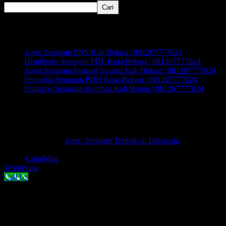
Cari
Recent Posts
Agen Seragam PNS Kab Bekasi | 081267777624
Distributor Seragam PDL Kota Bekasi | 081267777624
Agen Seragam Instansi Swasta Kab Bekasi | 081267777624
Penyedia Seragam PDH Kota Bekasi | 081267777624
Pemasok Seragam Kemhan Kab Bogor | 081267777624
Recent Comments
Tidak ada komentar untuk ditampilkan.
Hak Cipta © 2026
Agen Seragam Terbaik di Indonesia
.
Keseluruhan Hak Cipta.
Tema:
ColorMag
oleh ThemeGrill. Dipersembahkan oleh
WordPress
.
Call Us