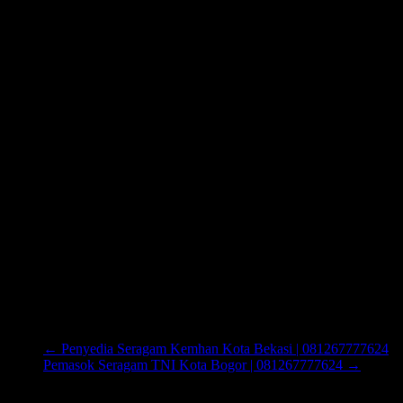
←
Penyedia Seragam Kemhan Kota Bekasi | 081267777624
Pemasok Seragam TNI Kota Bogor | 081267777624
→
Cari