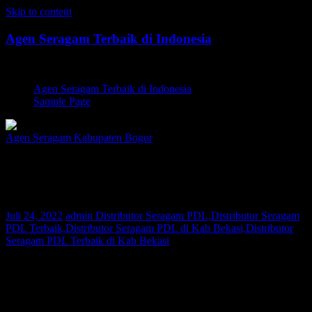
Skip to content
Agen Seragam Terbaik di Indonesia
Jual PDH, PDL, Jersey
Agen Seragam Terbaik di Indonesia
Sample Page
Agen Seragam Kabupaten Bogor
Distributor Seragam PDL Kab Bekasi |
081267777624
Juli 24, 2022
admin
Distributor Seragam PDL,Distributor Seragam
PDL Terbaik,Distributor Seragam PDL di Kab Bekasi,Distributor
Seragam PDL Terbaik di Kab Bekasi
Bagi Anda warga Kab Bekasi yang sedang mencari Distributor
Seragam PDL atau Distributor Seragam BUMN, Kami adalah agen
pakaian seragam yang melayani permintaan pembuatan seragam di
seluruh nusantara. Saat ini konsumen Kami telah tersebar di