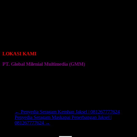
Seragam Jersey Klub Bola
Seragam Jersey Klub Sepeda Roadbike
Seragam Jersey Klub Sepeda Brompton
Seragam Jersey Klub Sepeda MTB
Seragam Jersey Klub Bulu Tangkis
Seragam Jersey Klub Voli
Seragam Jersey Klub Senam
Seragam Jersey Klub Olahraga Lainnya
LOKASI KAMI
PT. Global Milenial Multimedia (GMM)
Jalan Ciputat Raya No. 4
Pondok Pinang
Jakarta Selatan
Kembali ke Halaman Awal
←
Penyedia Seragam Kemhan Jaksel | 081267777624
Penyedia Seragam Maskapai Penerbangan Jaksel |
081267777624
→
Cari