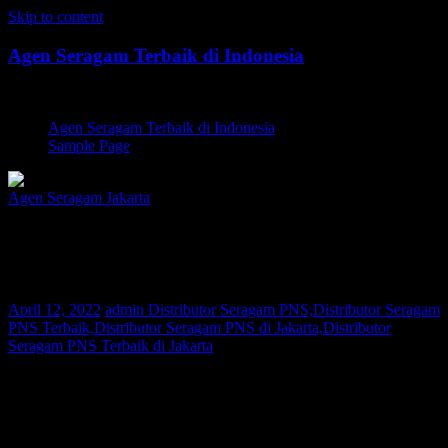
Skip to content
Agen Seragam Terbaik di Indonesia
Jual PDH, PDL, Jersey
Agen Seragam Terbaik di Indonesia
Sample Page
Agen Seragam Jakarta
Distributor Seragam PNS Jakarta |
081267777624
April 12, 2022
admin
Distributor Seragam PNS,Distributor Seragam
PNS Terbaik,Distributor Seragam PNS di Jakarta,Distributor
Seragam PNS Terbaik di Jakarta
Bagi Anda warga Jakarta yang sedang mencari Distributor Seragam
PNS atau Distributor Seragam Sekuriti, Kami adalah agen pakaian
seragam yang melayani permintaan pembuatan seragam di seluruh
nusantara. Saat ini konsumen Kami telah tersebar di berbagai