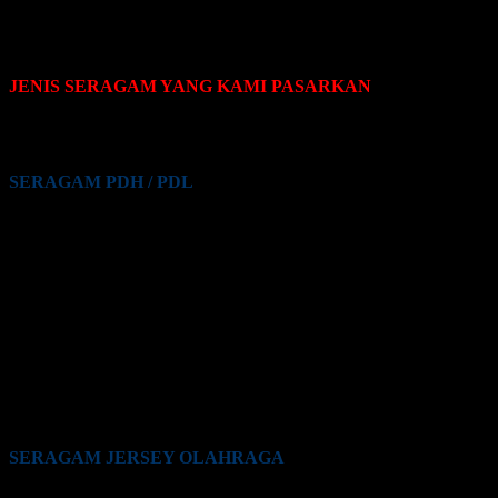
JENIS SERAGAM YANG KAMI PASARKAN
Pakaian seragam yang Kami pasarkan terdiri dari beberapa jenis,
yaitu sebagai berikut:
SERAGAM PDH / PDL
Seragam PDH / PDL PNS
Seragam PDH / PDL Guru
Seragam PDH / PDL Satpam / Sekuriti
Seragam PDH / PDL Kementrian Pertahanan (Kemhan)
Seragam PDH / PDL TNI
Seragam PDH / PDL Polri
Seragam PDH / PDL BUMN
Seragam PDH / PDL Perkantoran Swasta
Seragam PDH / PDL Maskapai Penerbangan
Seragam PDH / PDL Pabrik
Seragam PDH / PDL Lainnya
SERAGAM JERSEY OLAHRAGA
Seragam Jersey Klub Lari