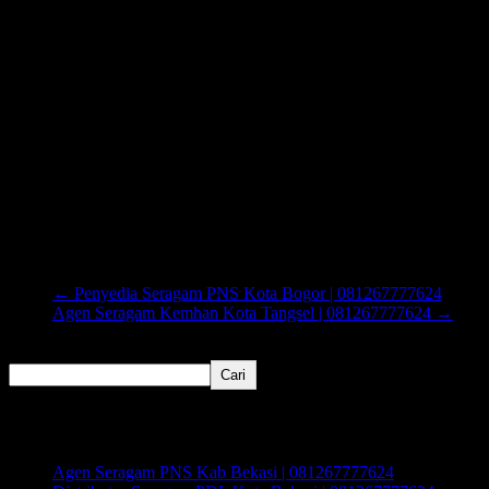
←
Penyedia Seragam PNS Kota Bogor | 081267777624
Agen Seragam Kemhan Kota Tangsel | 081267777624
→
Cari
Cari
Recent Posts
Agen Seragam PNS Kab Bekasi | 081267777624