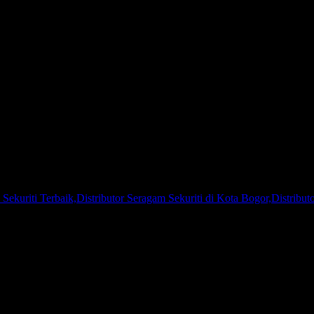
| 081267777624
 Sekuriti Terbaik,Distributor Seragam Sekuriti di Kota Bogor,Distribu
m Sekuriti atau Distributor Seragam TNI, Kami adalah agen pakaian 
 di seluruh Indonesia, baik korporasi, perorangan, klub olahraga atau
u menjaga kualitas produk yang Kami produksi. Kepuasan pelanggan ad
selalu berusaha untuk selalu menjadi yang terdepan di bisnis yang kam
ra personal, sehingga ukuran pakaian akan lebih sesuai di badan keti