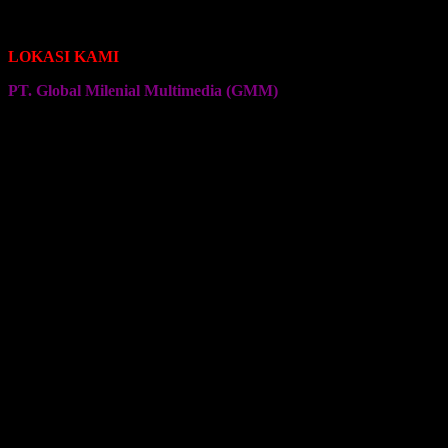
Seragam Jersey Klub Senam
Seragam Jersey Klub Olahraga Lainnya
LOKASI KAMI
PT. Global Milenial Multimedia (GMM)
Jalan Ciputat Raya No. 4
Pondok Pinang
Jakarta Selatan