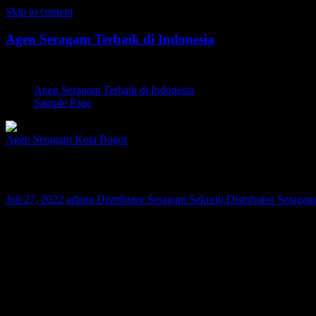
Skip to content
Agen Seragam Terbaik di Indonesia
Jual PDH, PDL, Jersey
Agen Seragam Terbaik di Indonesia
Sample Page
Agen Seragam Kota Bogor
Distributor Seragam Sekuriti Kota Bogor 
Juli 27, 2022
admin
Distributor Seragam Sekuriti,Distributor Seragam
Bagi Anda warga Kota Bogor yang sedang mencari Distributor Seraga
nusantara. Saat ini konsumen Kami telah tersebar di berbagai wilayah
desain dan kualitas bahan terbaik tapi dengan harga yang terjangkau.
Selama 10 tahun berbisnis di dunia fashion, perusahaan Kami selal
kerja yang berpengalaman dan Quality Control yang ketat, maka Kami 
Pakaian seragam yang Kami produksi dapat dilakukan pengukuran seca