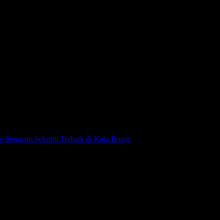
tor Seragam Sekuriti Terbaik di Kota Bogor
seragam yang melayani permintaan pembuatan seragam di seluruh
pun penjual ritel. Ferso Uniform melayani kebutuhan seragam dengan
alah tujuan dari bisnis yang Kami bangun. Dengan dukungan tenaga
i jalani.
ka digunakan. Selain menjaga fungsi utama dari pakaian seragam