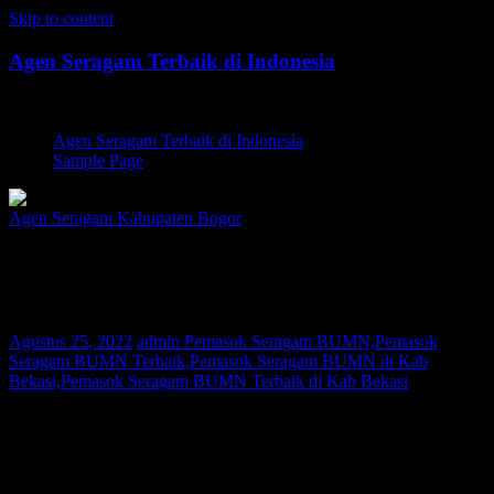
Skip to content
Agen Seragam Terbaik di Indonesia
Jual PDH, PDL, Jersey
Agen Seragam Terbaik di Indonesia
Sample Page
Agen Seragam Kabupaten Bogor
Pemasok Seragam BUMN Kab Bekasi |
081267777624
Agustus 25, 2022
admin
Pemasok Seragam BUMN,Pemasok
Seragam BUMN Terbaik,Pemasok Seragam BUMN di Kab
Bekasi,Pemasok Seragam BUMN Terbaik di Kab Bekasi
Bagi Anda warga Kab Bekasi yang sedang mencari Pemasok
Seragam BUMN atau Pemasok Seragam PNS, Kami adalah agen
pakaian seragam yang melayani permintaan pembuatan seragam di
seluruh nusantara. Saat ini konsumen Kami telah tersebar di