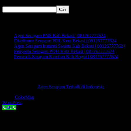
Cari
Cari
Recent Posts
Agen Seragam PNS Kab Bekasi | 081267777624
Distributor Seragam PDL Kota Bekasi | 081267777624
Agen Seragam Instansi Swasta Kab Bekasi | 081267777624
Penyedia Seragam PDH Kota Bekasi | 081267777624
Pemasok Seragam Kemhan Kab Bogor | 081267777624
Recent Comments
Tidak ada komentar untuk ditampilkan.
Hak Cipta © 2026
Agen Seragam Terbaik di Indonesia
.
Keseluruhan Hak Cipta.
Tema:
ColorMag
oleh ThemeGrill. Dipersembahkan oleh
WordPress
.
Call Us