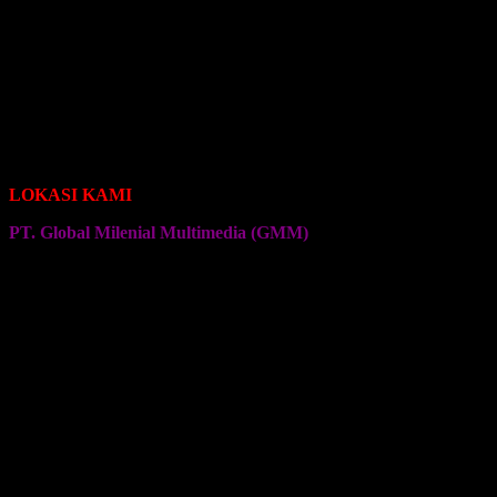
Seragam Jersey Klub Bola
Seragam Jersey Klub Sepeda Roadbike
Seragam Jersey Klub Sepeda Brompton
Seragam Jersey Klub Sepeda MTB
Seragam Jersey Klub Bulu Tangkis
Seragam Jersey Klub Voli
Seragam Jersey Klub Senam
Seragam Jersey Klub Olahraga Lainnya
LOKASI KAMI
PT. Global Milenial Multimedia (GMM)
Jalan Ciputat Raya No. 4
Pondok Pinang
Jakarta Selatan
Kembali ke Halaman Awal