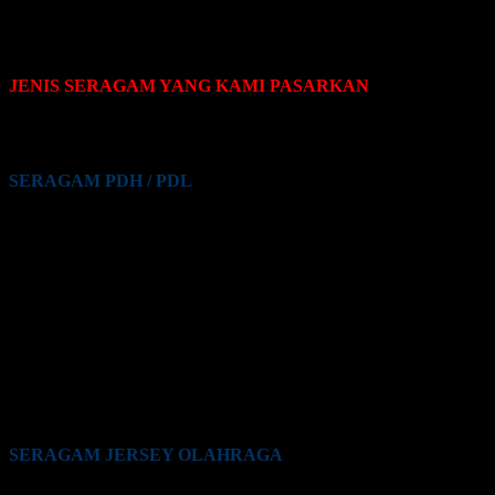
JENIS SERAGAM YANG KAMI PASARKAN
Pakaian seragam yang Kami pasarkan terdiri dari beberapa jenis,
yaitu sebagai berikut:
SERAGAM PDH / PDL
Seragam PDH / PDL PNS
Seragam PDH / PDL Guru
Seragam PDH / PDL Satpam / Sekuriti
Seragam PDH / PDL Kementrian Pertahanan (Kemhan)
Seragam PDH / PDL TNI
Seragam PDH / PDL Polri
Seragam PDH / PDL BUMN
Seragam PDH / PDL Perkantoran Swasta
Seragam PDH / PDL Maskapai Penerbangan
Seragam PDH / PDL Pabrik
Seragam PDH / PDL Lainnya
SERAGAM JERSEY OLAHRAGA
Seragam Jersey Klub Lari