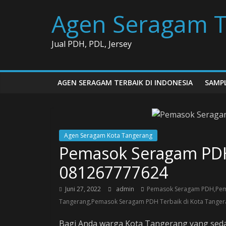
Skip
Agen Seragam T
to
content
Jual PDH, PDL, Jersey
AGEN SERAGAM TERBAIK DI INDONESIA
SAMPL
Agen Seragam Kota Tangerang
Pemasok Seragam PDH
081267777624
Juni 27, 2022
admin
Pemasok Seragam PDH,Pem
Tangerang,Pemasok Seragam PDH Terbaik di Kota Tanger
Bagi Anda warga Kota Tangerang yang se