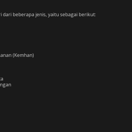
dari beberapa jenis, yaitu sebagai berikut:
hanan (Kemhan)
ta
angan