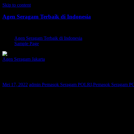
Skip to content
Agen Seragam Terbaik di Indonesia
Jual PDH, PDL, Jersey
Agen Seragam Terbaik di Indonesia
Sample Page
Agen Seragam Jakarta
Pemasok Seragam POLRI Jaksel | 081267
Mei 17, 2022
admin
Pemasok Seragam POLRI,Pemasok Seragam POLR
Bagi Anda warga Jaksel yang sedang mencari Pemasok Seragam POLR
nusantara. Saat ini konsumen Kami telah tersebar di berbagai wilayah
desain dan kualitas bahan terbaik tapi dengan harga yang terjangkau.
Selama 10 tahun berbisnis di dunia fashion, perusahaan Kami selal
kerja yang berpengalaman dan Quality Control yang ketat, maka Kami 
Pakaian seragam yang Kami produksi dapat dilakukan pengukuran seca