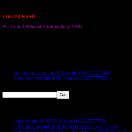
Seragam Jersey Klub Senam
Seragam Jersey Klub Olahraga Lainnya
LOKASI KAMI
PT. Global Milenial Multimedia (GMM)
Jalan Ciputat Raya No. 4
Pondok Pinang
Jakarta Selatan
←
Pemasok Seragam PDL Jakpus | 081267777624
Distributor Seragam PDL Jakarta | 081267777624
→
Cari
Cari
Recent Posts
Agen Seragam PNS Kab Bekasi | 081267777624
Distributor Seragam PDL Kota Bekasi | 081267777624
Agen Seragam Instansi Swasta Kab Bekasi | 081267777624