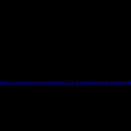
777624
I Terbaik,Pemasok Seragam POLRI di Jaksel,Pemasok Seragam POL
I atau Pemasok Seragam Instansi Swasta, Kami adalah agen pakaian 
 di seluruh Indonesia, baik korporasi, perorangan, klub olahraga atau
u menjaga kualitas produk yang Kami produksi. Kepuasan pelanggan ad
selalu berusaha untuk selalu menjadi yang terdepan di bisnis yang kam
ra personal, sehingga ukuran pakaian akan lebih sesuai di badan keti