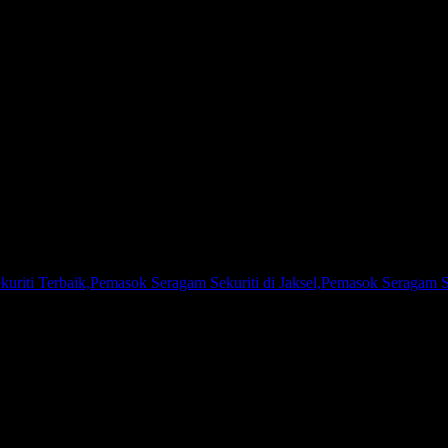
7777624
riti Terbaik,Pemasok Seragam Sekuriti di Jaksel,Pemasok Seragam Sek
iti atau Pemasok Seragam TNI, Kami adalah agen pakaian seragam ya
 Indonesia, baik korporasi, perorangan, klub olahraga ataupun penjual
u menjaga kualitas produk yang Kami produksi. Kepuasan pelanggan ad
selalu berusaha untuk selalu menjadi yang terdepan di bisnis yang kam
ra personal, sehingga ukuran pakaian akan lebih sesuai di badan keti