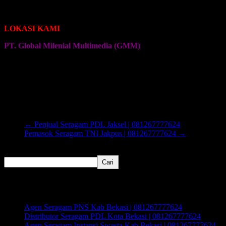
Seragam Jersey Klub Senam
Seragam Jersey Klub Olahraga Lainnya
LOKASI KAMI
PT. Global Milenial Multimedia (GMM)
Jalan Ciputat Raya No. 4
Pondok Pinang
Jakarta Selatan
←
Penjual Seragam PDL Jaksel | 081267777624
Pemasok Seragam TNI Jakpus | 081267777624
→
Cari
Cari
Recent Posts
Agen Seragam PNS Kab Bekasi | 081267777624
Distributor Seragam PDL Kota Bekasi | 081267777624
Agen Seragam Instansi Swasta Kab Bekasi | 081267777624