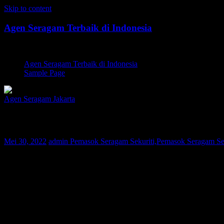
Skip to content
Agen Seragam Terbaik di Indonesia
Jual PDH, PDL, Jersey
Agen Seragam Terbaik di Indonesia
Sample Page
Agen Seragam Jakarta
Pemasok Seragam Sekuriti Jaksel | 08126
Mei 30, 2022
admin
Pemasok Seragam Sekuriti,Pemasok Seragam Seku
Bagi Anda warga Jaksel yang sedang mencari Pemasok Seragam Sekur
Saat ini konsumen Kami telah tersebar di berbagai wilayah di seluruh
kualitas bahan terbaik tapi dengan harga yang terjangkau.
Selama 10 tahun berbisnis di dunia fashion, perusahaan Kami selal
kerja yang berpengalaman dan Quality Control yang ketat, maka Kami 
Pakaian seragam yang Kami produksi dapat dilakukan pengukuran seca