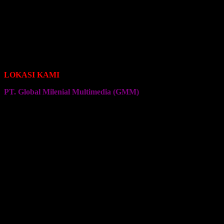
Seragam Jersey Klub Sepeda Roadbike
Seragam Jersey Klub Sepeda Brompton
Seragam Jersey Klub Sepeda MTB
Seragam Jersey Klub Bulu Tangkis
Seragam Jersey Klub Voli
Seragam Jersey Klub Senam
Seragam Jersey Klub Olahraga Lainnya
LOKASI KAMI
PT. Global Milenial Multimedia (GMM)
Jalan Ciputat Raya No. 4
Pondok Pinang
Jakarta Selatan
Kembali ke Halaman Awal