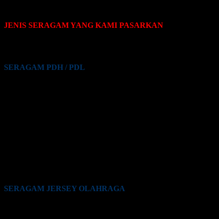
JENIS SERAGAM YANG KAMI PASARKAN
Pakaian seragam yang Kami pasarkan terdiri dari beberapa jenis,
yaitu sebagai berikut:
SERAGAM PDH / PDL
Seragam PDH / PDL PNS
Seragam PDH / PDL Guru
Seragam PDH / PDL Satpam / Sekuriti
Seragam PDH / PDL Kementrian Pertahanan (Kemhan)
Seragam PDH / PDL TNI
Seragam PDH / PDL Polri
Seragam PDH / PDL BUMN
Seragam PDH / PDL Perkantoran Swasta
Seragam PDH / PDL Maskapai Penerbangan
Seragam PDH / PDL Pabrik
Seragam PDH / PDL Lainnya
SERAGAM JERSEY OLAHRAGA
Seragam Jersey Klub Lari
Seragam Jersey Klub Bola