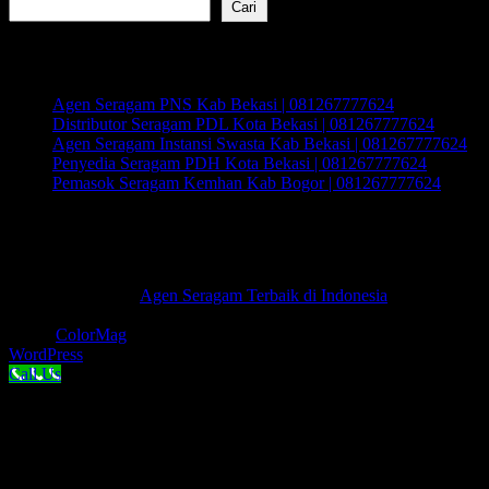
Cari
Recent Posts
Agen Seragam PNS Kab Bekasi | 081267777624
Distributor Seragam PDL Kota Bekasi | 081267777624
Agen Seragam Instansi Swasta Kab Bekasi | 081267777624
Penyedia Seragam PDH Kota Bekasi | 081267777624
Pemasok Seragam Kemhan Kab Bogor | 081267777624
Recent Comments
Tidak ada komentar untuk ditampilkan.
Hak Cipta © 2026
Agen Seragam Terbaik di Indonesia
.
Keseluruhan Hak Cipta.
Tema:
ColorMag
oleh ThemeGrill. Dipersembahkan oleh
WordPress
.
Call Us