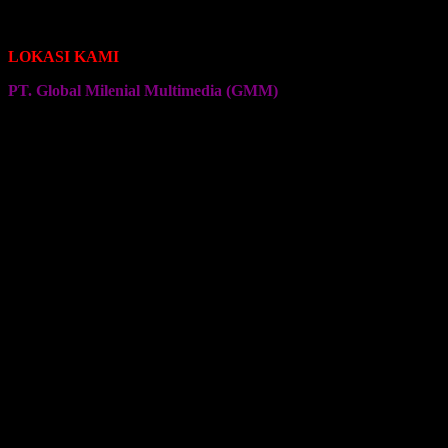
Seragam Jersey Klub Senam
Seragam Jersey Klub Olahraga Lainnya
LOKASI KAMI
PT. Global Milenial Multimedia (GMM)
Jalan Ciputat Raya No. 4
Pondok Pinang
Jakarta Selatan