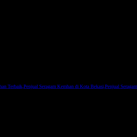
81267777624
n Terbaik,Penjual Seragam Kemhan di Kota Bekasi,Penjual Seragam
 Kemhan atau Penjual Seragam POLRI, Kami adalah agen pakaian ser
 di seluruh Indonesia, baik korporasi, perorangan, klub olahraga atau
u menjaga kualitas produk yang Kami produksi. Kepuasan pelanggan ad
selalu berusaha untuk selalu menjadi yang terdepan di bisnis yang kam
ra personal, sehingga ukuran pakaian akan lebih sesuai di badan keti