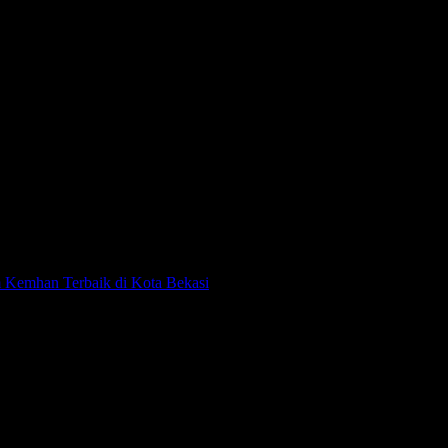
 Kemhan Terbaik di Kota Bekasi
agam yang melayani permintaan pembuatan seragam di seluruh
pun penjual ritel. Ferso Uniform melayani kebutuhan seragam dengan
alah tujuan dari bisnis yang Kami bangun. Dengan dukungan tenaga
i jalani.
ka digunakan. Selain menjaga fungsi utama dari pakaian seragam