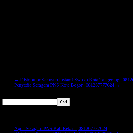
←
Distributor Seragam Instansi Swasta Kota Tangerang | 081
Penyedia Seragam PNS Kota Bogor | 081267777624
→
Cari
Cari
Recent Posts
Agen Seragam PNS Kab Bekasi | 081267777624