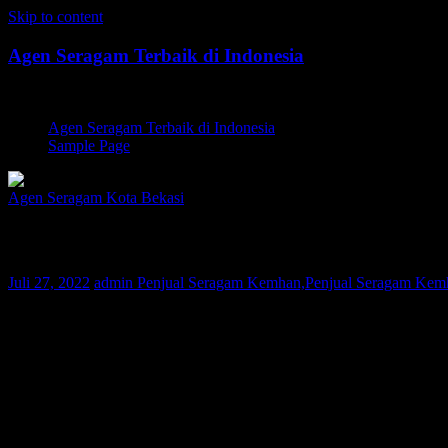
Skip to content
Agen Seragam Terbaik di Indonesia
Jual PDH, PDL, Jersey
Agen Seragam Terbaik di Indonesia
Sample Page
Agen Seragam Kota Bekasi
Penjual Seragam Kemhan Kota Bekasi | 0
Juli 27, 2022
admin
Penjual Seragam Kemhan,Penjual Seragam Kemha
Bagi Anda warga Kota Bekasi yang sedang mencari Penjual Seragam
nusantara. Saat ini konsumen Kami telah tersebar di berbagai wilayah
desain dan kualitas bahan terbaik tapi dengan harga yang terjangkau.
Selama 10 tahun berbisnis di dunia fashion, perusahaan Kami selal
kerja yang berpengalaman dan Quality Control yang ketat, maka Kami 
Pakaian seragam yang Kami produksi dapat dilakukan pengukuran seca