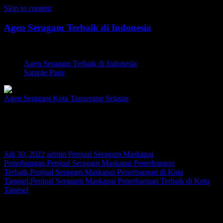
Skip to content
Agen Seragam Terbaik di Indonesia
Jual PDH, PDL, Jersey
Agen Seragam Terbaik di Indonesia
Sample Page
Agen Seragam Kota Tangerang Selatan
Penjual Seragam Maskapai Penerbangan
Kota Tangsel | 081267777624
Juli 30, 2022
admin
Penjual Seragam Maskapai
Penerbangan,Penjual Seragam Maskapai Penerbangan
Terbaik,Penjual Seragam Maskapai Penerbangan di Kota
Tangsel,Penjual Seragam Maskapai Penerbangan Terbaik di Kota
Tangsel
Bagi Anda warga Kota Tangsel yang sedang mencari Penjual
Seragam Maskapai Penerbangan atau Pemasok Seragam PDH,