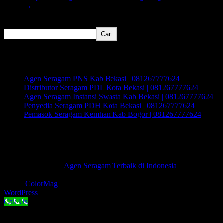
→
Cari
Cari
Recent Posts
Agen Seragam PNS Kab Bekasi | 081267777624
Distributor Seragam PDL Kota Bekasi | 081267777624
Agen Seragam Instansi Swasta Kab Bekasi | 081267777624
Penyedia Seragam PDH Kota Bekasi | 081267777624
Pemasok Seragam Kemhan Kab Bogor | 081267777624
Recent Comments
Tidak ada komentar untuk ditampilkan.
Hak Cipta © 2026
Agen Seragam Terbaik di Indonesia
.
Keseluruhan Hak Cipta.
Tema:
ColorMag
oleh ThemeGrill. Dipersembahkan oleh
WordPress
.
Call Us