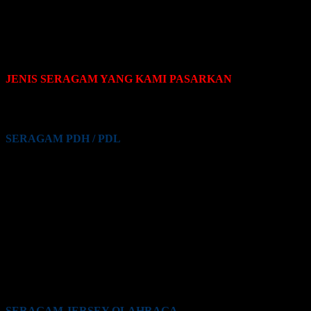
jabatan pengguna, nama perusahaan, logo perusahaan, dll.
JENIS SERAGAM YANG KAMI PASARKAN
Pakaian seragam yang Kami pasarkan terdiri dari beberapa jenis,
yaitu sebagai berikut:
SERAGAM PDH / PDL
Seragam PDH / PDL PNS
Seragam PDH / PDL Guru
Seragam PDH / PDL Satpam / Sekuriti
Seragam PDH / PDL Kementrian Pertahanan (Kemhan)
Seragam PDH / PDL TNI
Seragam PDH / PDL Polri
Seragam PDH / PDL BUMN
Seragam PDH / PDL Perkantoran Swasta
Seragam PDH / PDL Maskapai Penerbangan
Seragam PDH / PDL Pabrik
Seragam PDH / PDL Lainnya
SERAGAM JERSEY OLAHRAGA