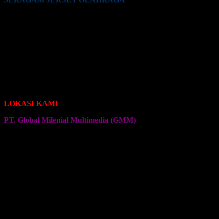
Seragam Jersey Klub Lari
Seragam Jersey Klub Bola
Seragam Jersey Klub Sepeda Roadbike
Seragam Jersey Klub Sepeda Brompton
Seragam Jersey Klub Sepeda MTB
Seragam Jersey Klub Bulu Tangkis
Seragam Jersey Klub Voli
Seragam Jersey Klub Senam
Seragam Jersey Klub Olahraga Lainnya
LOKASI KAMI
PT. Global Milenial Multimedia (GMM)
Jalan Ciputat Raya No. 4
Pondok Pinang
Jakarta Selatan
Kembali ke Halaman Awal