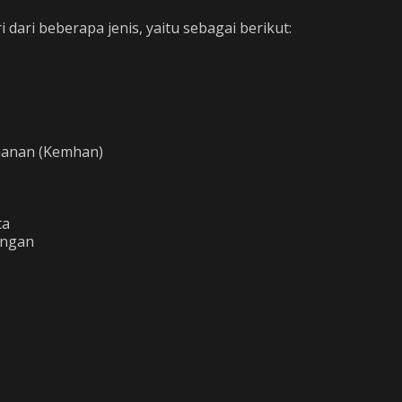
dari beberapa jenis, yaitu sebagai berikut:
hanan (Kemhan)
ta
angan