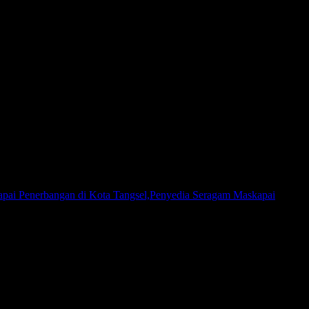
pai Penerbangan di Kota Tangsel,Penyedia Seragam Maskapai
gen pakaian seragam yang melayani permintaan pembuatan seragam
hraga ataupun penjual ritel. Ferso Uniform melayani kebutuhan seragam
alah tujuan dari bisnis yang Kami bangun. Dengan dukungan tenaga
i jalani.