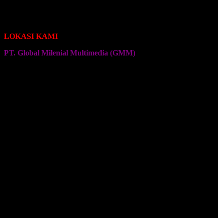
Seragam Jersey Klub Voli
Seragam Jersey Klub Senam
Seragam Jersey Klub Olahraga Lainnya
LOKASI KAMI
PT. Global Milenial Multimedia (GMM)
Jalan Ciputat Raya No. 4
Pondok Pinang
Jakarta Selatan