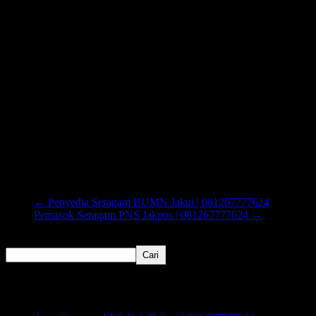
←
Penyedia Seragam BUMN Jakut | 081267777624
Pemasok Seragam PNS Jakpus | 081267777624
→
Cari
Cari
Recent Posts