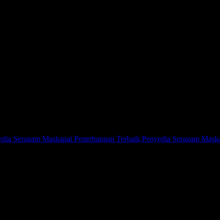
Kota Tangsel | 081267777624
dia Seragam Maskapai Penerbangan Terbaik,Penyedia Seragam Maska
gam Maskapai Penerbangan atau Penjual Seragam PDH, Kami adalah a
gai wilayah di seluruh Indonesia, baik korporasi, perorangan, klub ola
angkau.
u menjaga kualitas produk yang Kami produksi. Kepuasan pelanggan ad
selalu berusaha untuk selalu menjadi yang terdepan di bisnis yang kam