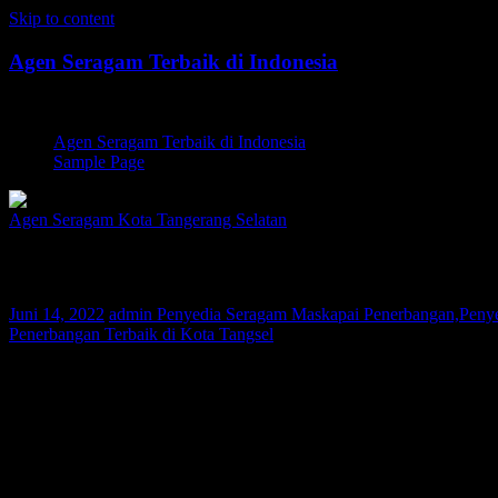
Skip to content
Agen Seragam Terbaik di Indonesia
Jual PDH, PDL, Jersey
Agen Seragam Terbaik di Indonesia
Sample Page
Agen Seragam Kota Tangerang Selatan
Penyedia Seragam Maskapai Penerbangan 
Juni 14, 2022
admin
Penyedia Seragam Maskapai Penerbangan,Penye
Penerbangan Terbaik di Kota Tangsel
Bagi Anda warga Kota Tangsel yang sedang mencari Penyedia Sera
di seluruh nusantara. Saat ini konsumen Kami telah tersebar di berba
dengan desain dan kualitas bahan terbaik tapi dengan harga yang terj
Selama 10 tahun berbisnis di dunia fashion, perusahaan Kami selal
kerja yang berpengalaman dan Quality Control yang ketat, maka Kami 