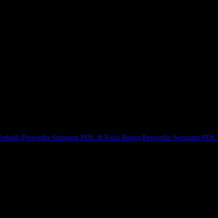
67777624
rbaik,Penyedia Seragam PDL di Kota Bogor,Penyedia Seragam PDL T
m PDL atau Penyedia Seragam BUMN, Kami adalah agen pakaian serag
 di seluruh Indonesia, baik korporasi, perorangan, klub olahraga atau
u menjaga kualitas produk yang Kami produksi. Kepuasan pelanggan ad
selalu berusaha untuk selalu menjadi yang terdepan di bisnis yang kam
ra personal, sehingga ukuran pakaian akan lebih sesuai di badan keti