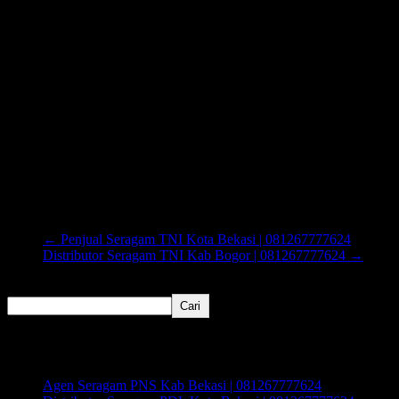
←
Penjual Seragam TNI Kota Bekasi | 081267777624
Distributor Seragam TNI Kab Bogor | 081267777624
→
Cari
Cari
Recent Posts
Agen Seragam PNS Kab Bekasi | 081267777624