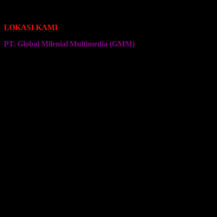
Seragam Jersey Klub Senam
Seragam Jersey Klub Olahraga Lainnya
LOKASI KAMI
PT. Global Milenial Multimedia (GMM)
Jalan Ciputat Raya No. 4
Pondok Pinang
Jakarta Selatan