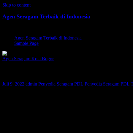
Skip to content
Agen Seragam Terbaik di Indonesia
Jual PDH, PDL, Jersey
Agen Seragam Terbaik di Indonesia
Sample Page
Agen Seragam Kota Bogor
Penyedia Seragam PDL Kota Bogor | 0812
Juli 9, 2022
admin
Penyedia Seragam PDL,Penyedia Seragam PDL Te
Bagi Anda warga Kota Bogor yang sedang mencari Penyedia Seraga
nusantara. Saat ini konsumen Kami telah tersebar di berbagai wilayah
desain dan kualitas bahan terbaik tapi dengan harga yang terjangkau.
Selama 10 tahun berbisnis di dunia fashion, perusahaan Kami selal
kerja yang berpengalaman dan Quality Control yang ketat, maka Kami 
Pakaian seragam yang Kami produksi dapat dilakukan pengukuran seca