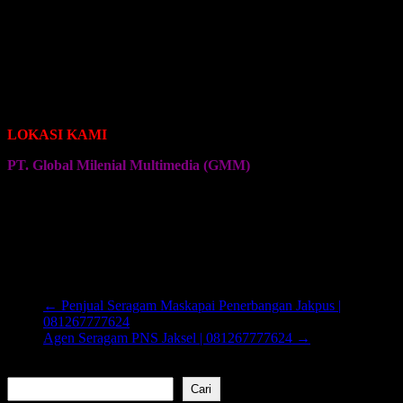
Seragam Jersey Klub Sepeda Roadbike
Seragam Jersey Klub Sepeda Brompton
Seragam Jersey Klub Sepeda MTB
Seragam Jersey Klub Bulu Tangkis
Seragam Jersey Klub Voli
Seragam Jersey Klub Senam
Seragam Jersey Klub Olahraga Lainnya
LOKASI KAMI
PT. Global Milenial Multimedia (GMM)
Jalan Ciputat Raya No. 4
Pondok Pinang
Jakarta Selatan
Kembali ke Halaman Awal
←
Penjual Seragam Maskapai Penerbangan Jakpus |
081267777624
Agen Seragam PNS Jaksel | 081267777624
→
Cari
Cari