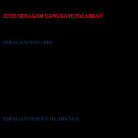
JENIS SERAGAM YANG KAMI PASARKAN
Pakaian seragam yang Kami pasarkan terdiri dari beberapa jenis,
yaitu sebagai berikut:
SERAGAM PDH / PDL
Seragam PDH / PDL PNS
Seragam PDH / PDL Guru
Seragam PDH / PDL Satpam / Sekuriti
Seragam PDH / PDL Kementrian Pertahanan (Kemhan)
Seragam PDH / PDL TNI
Seragam PDH / PDL Polri
Seragam PDH / PDL BUMN
Seragam PDH / PDL Perkantoran Swasta
Seragam PDH / PDL Maskapai Penerbangan
Seragam PDH / PDL Pabrik
Seragam PDH / PDL Lainnya
SERAGAM JERSEY OLAHRAGA
Seragam Jersey Klub Lari
Seragam Jersey Klub Bola