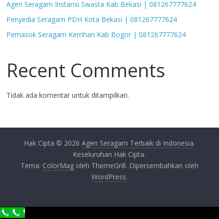
Agen Seragam Instansi Swasta Kab Bekasi | 081267777624
Penyedia Seragam PDH Kota Bekasi | 081267777624
Pemasok Seragam Kemhan Kab Bogor | 081267777624
Recent Comments
Tidak ada komentar untuk ditampilkan.
Hak Cipta © 2026
Agen Seragam Terbaik di Indonesia
.
Keseluruhan Hak Cipta.
Tema:
ColorMag
oleh ThemeGrill. Dipersembahkan oleh
WordPress
.
Call Us