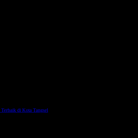
gam BUMN di Kota
rbaik di Kota Tangsel