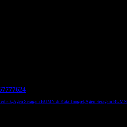
agam BUMN Terbaik,Agen Sera
rbaik di Kota Tangsel
67777624
aik,Agen Seragam BUMN di Kota Tangsel,Agen Seragam BUMN Te
 BUMN atau Agen Seragam PNS, Kami adalah agen pakaian seragam