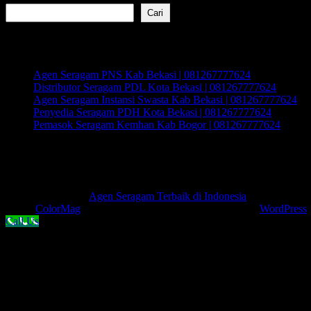
Cari
Recent Posts
Agen Seragam PNS Kab Bekasi | 081267777624
Distributor Seragam PDL Kota Bekasi | 081267777624
Agen Seragam Instansi Swasta Kab Bekasi | 081267777624
Penyedia Seragam PDH Kota Bekasi | 081267777624
Pemasok Seragam Kemhan Kab Bogor | 081267777624
Recent Comments
Tidak ada komentar untuk ditampilkan.
Hak Cipta © 2026
Agen Seragam Terbaik di Indonesia
. Keseluruhan
Tema:
ColorMag
oleh ThemeGrill. Dipersembahkan oleh
WordPress
.
Call Us