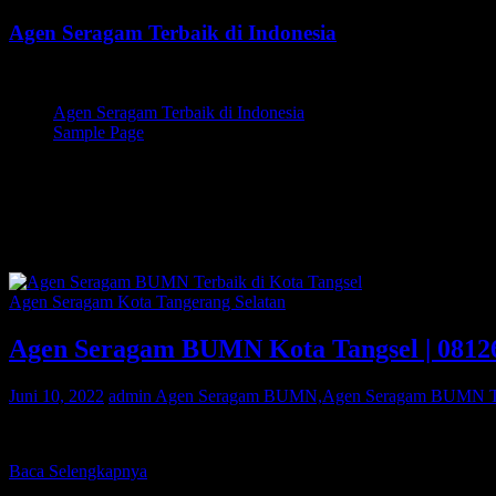
Skip
Agen Seragam Terbaik di Indonesia
to
content
Jual PDH, PDL, Jersey
Agen Seragam Terbaik di Indonesia
Sample Page
Agen Seragam BUMN,Agen Ser
Tangsel,Agen Seragam BUMN Te
Agen Seragam Kota Tangerang Selatan
Agen Seragam BUMN Kota Tangsel | 0812
Juni 10, 2022
admin
Agen Seragam BUMN,Agen Seragam BUMN Terb
Bagi Anda warga Kota Tangsel yang sedang mencari Agen Seragam
Baca Selengkapnya
Cari