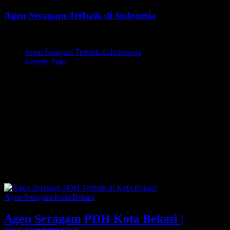
Skip
Agen Seragam Terbaik di Indonesia
to
content
Jual PDH, PDL, Jersey
Agen Seragam Terbaik di Indonesia
Sample Page
Agen Seragam PDH,Agen
Seragam PDH Terbaik,Agen
Seragam PDH di Kota
Bekasi,Agen Seragam PDH
Terbaik di Kota Bekasi
Agen Seragam Kota Bekasi
Agen Seragam PDH Kota Bekasi |