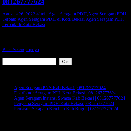
081267777624
Agustus 26, 2022
admin
Agen Seragam PDH,Agen Seragam PDH
Terbaik,Agen Seragam PDH di Kota Bekasi,Agen Seragam PDH
Terbaik di Kota Bekasi
Bagi Anda warga Kota Bekasi yang sedang mencari Agen Seragam
PDH atau Agen Seragam PDL, Kami adalah agen pakaian seragam
Baca Selengkapnya
Cari
Cari
Recent Posts
Agen Seragam PNS Kab Bekasi | 081267777624
Distributor Seragam PDL Kota Bekasi | 081267777624
Agen Seragam Instansi Swasta Kab Bekasi | 081267777624
Penyedia Seragam PDH Kota Bekasi | 081267777624
Pemasok Seragam Kemhan Kab Bogor | 081267777624
Recent Comments