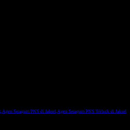
am PNS Terbaik,Agen Seragam P
Agen Seragam PNS di Jaksel,Agen Seragam PNS Terbaik di Jaksel
u Agen Seragam Sekuriti, Kami adalah agen pakaian seragam yang