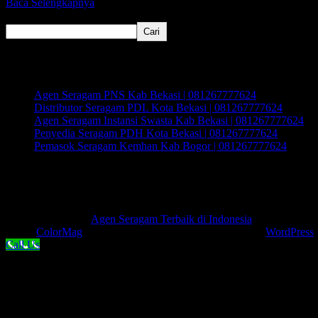
Baca Selengkapnya
Cari
Cari
Recent Posts
Agen Seragam PNS Kab Bekasi | 081267777624
Distributor Seragam PDL Kota Bekasi | 081267777624
Agen Seragam Instansi Swasta Kab Bekasi | 081267777624
Penyedia Seragam PDH Kota Bekasi | 081267777624
Pemasok Seragam Kemhan Kab Bogor | 081267777624
Recent Comments
Tidak ada komentar untuk ditampilkan.
Hak Cipta © 2026
Agen Seragam Terbaik di Indonesia
. Keseluruhan
Tema:
ColorMag
oleh ThemeGrill. Dipersembahkan oleh
WordPress
.
Call Us