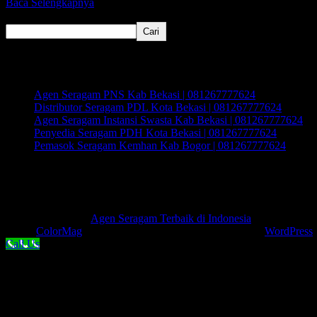
Baca Selengkapnya
Cari
Cari
Recent Posts
Agen Seragam PNS Kab Bekasi | 081267777624
Distributor Seragam PDL Kota Bekasi | 081267777624
Agen Seragam Instansi Swasta Kab Bekasi | 081267777624
Penyedia Seragam PDH Kota Bekasi | 081267777624
Pemasok Seragam Kemhan Kab Bogor | 081267777624
Recent Comments
Tidak ada komentar untuk ditampilkan.
Hak Cipta © 2026
Agen Seragam Terbaik di Indonesia
. Keseluruhan
Tema:
ColorMag
oleh ThemeGrill. Dipersembahkan oleh
WordPress
.
Call Us