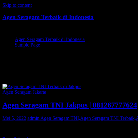
Skip to content
Agen Seragam Terbaik di Indonesia
Jual PDH, PDL, Jersey
Agen Seragam Terbaik di Indonesia
Sample Page
Agen Seragam TNI,Agen Seraga
TNI Terbaik di Jakpus
Agen Seragam Jakarta
Agen Seragam TNI Jakpus | 081267777624
Mei 5, 2022
admin
Agen Seragam TNI,Agen Seragam TNI Terbaik,Ag
Bagi Anda warga Jakpus yang sedang mencari Agen Seragam TNI a