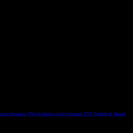
m TNI Terbaik,Agen Seragam T
en Seragam TNI di Jakpus,Agen Seragam TNI Terbaik di Jakpus
tau Agen Seragam Kemhan, Kami adalah agen pakaian seragam yang