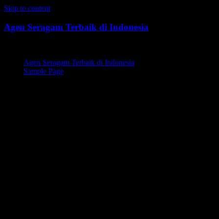
Skip to content
Agen Seragam Terbaik di Indonesia
Jual PDH, PDL, Jersey
Agen Seragam Terbaik di Indonesia
Sample Page
Distributor Seragam
Kemhan,Distributor Seragam
Kemhan Terbaik,Distributor
Seragam Kemhan di Kota
Tangerang,Distributor
Seragam Kemhan Terbaik di
Kota Tangerang