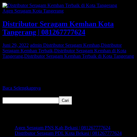
Agen Seragam Kota Tangerang
Distributor Seragam Kemhan Kota
Tangerang | 081267777624
Juni 29, 2022
admin
Distributor Seragam Kemhan,Distributor
Seragam Kemhan Terbaik,Distributor Seragam Kemhan di Kota
Tangerang,Distributor Seragam Kemhan Terbaik di Kota Tangerang
Bagi Anda warga Kota Tangerang yang sedang mencari Distributor
Seragam Kemhan atau Distributor Seragam POLRI, Kami adalah
agen pakaian seragam
Baca Selengkapnya
Cari
Cari
Recent Posts
Agen Seragam PNS Kab Bekasi | 081267777624
Distributor Seragam PDL Kota Bekasi | 081267777624