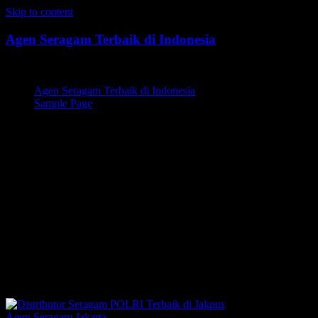
Skip to content
Agen Seragam Terbaik di Indonesia
Jual PDH, PDL, Jersey
Agen Seragam Terbaik di Indonesia
Sample Page
Distributor Seragam
POLRI,Distributor Seragam
POLRI Terbaik,Distributor
Seragam POLRI di
Jakpus,Distributor Seragam
POLRI Terbaik di Jakpus
Agen Seragam Jakarta