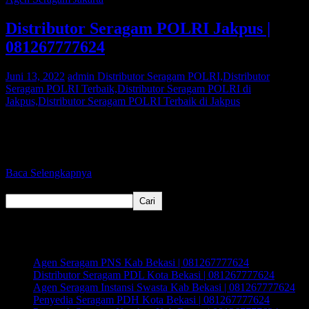
Distributor Seragam POLRI Jakpus |
081267777624
Juni 13, 2022
admin
Distributor Seragam POLRI,Distributor
Seragam POLRI Terbaik,Distributor Seragam POLRI di
Jakpus,Distributor Seragam POLRI Terbaik di Jakpus
Bagi Anda warga Jakpus yang sedang mencari Distributor Seragam
POLRI atau Distributor Seragam Instansi Swasta, Kami adalah agen
pakaian seragam
Baca Selengkapnya
Cari
Cari
Recent Posts
Agen Seragam PNS Kab Bekasi | 081267777624
Distributor Seragam PDL Kota Bekasi | 081267777624
Agen Seragam Instansi Swasta Kab Bekasi | 081267777624
Penyedia Seragam PDH Kota Bekasi | 081267777624