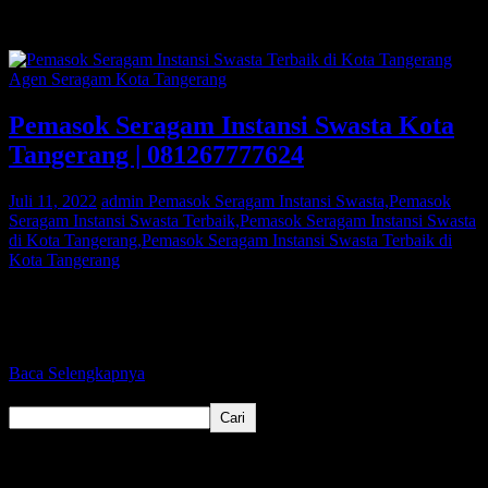
Kota Tangerang
Agen Seragam Kota Tangerang
Pemasok Seragam Instansi Swasta Kota
Tangerang | 081267777624
Juli 11, 2022
admin
Pemasok Seragam Instansi Swasta,Pemasok
Seragam Instansi Swasta Terbaik,Pemasok Seragam Instansi Swasta
di Kota Tangerang,Pemasok Seragam Instansi Swasta Terbaik di
Kota Tangerang
Bagi Anda warga Kota Tangerang yang sedang mencari Pemasok
Seragam Instansi Swasta atau Pemasok Seragam Maskapai
Penerbangan, Kami adalah agen
Baca Selengkapnya
Cari
Cari
Recent Posts