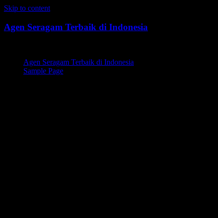
Skip to content
Agen Seragam Terbaik di Indonesia
Jual PDH, PDL, Jersey
Agen Seragam Terbaik di Indonesia
Sample Page
Pemasok Seragam Instansi
Swasta,Pemasok Seragam
Instansi Swasta
Terbaik,Pemasok Seragam
Instansi Swasta di Kota
Tangerang,Pemasok Seragam
Instansi Swasta Terbaik di