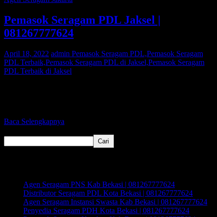
Pemasok Seragam PDL Jaksel |
081267777624
April 18, 2022
admin
Pemasok Seragam PDL,Pemasok Seragam
PDL Terbaik,Pemasok Seragam PDL di Jaksel,Pemasok Seragam
PDL Terbaik di Jaksel
Bagi Anda warga Jaksel yang sedang mencari Pemasok Seragam
PDL atau Pemasok Seragam BUMN, Kami adalah agen pakaian
seragam yang
Baca Selengkapnya
Cari
Cari
Recent Posts
Agen Seragam PNS Kab Bekasi | 081267777624
Distributor Seragam PDL Kota Bekasi | 081267777624
Agen Seragam Instansi Swasta Kab Bekasi | 081267777624
Penyedia Seragam PDH Kota Bekasi | 081267777624