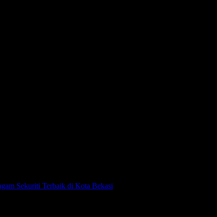
emasok Seragam Sekuriti di
gam Sekuriti Terbaik di Kota Bekasi
agam