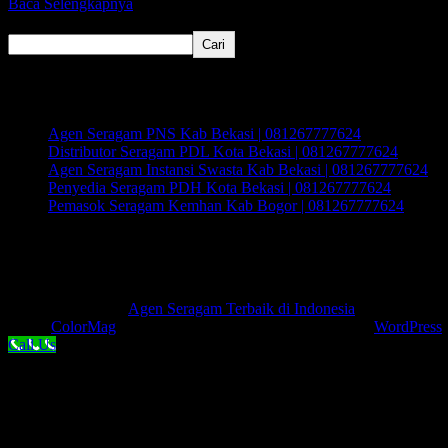
Baca Selengkapnya
Cari
Cari
Recent Posts
Agen Seragam PNS Kab Bekasi | 081267777624
Distributor Seragam PDL Kota Bekasi | 081267777624
Agen Seragam Instansi Swasta Kab Bekasi | 081267777624
Penyedia Seragam PDH Kota Bekasi | 081267777624
Pemasok Seragam Kemhan Kab Bogor | 081267777624
Recent Comments
Tidak ada komentar untuk ditampilkan.
Hak Cipta © 2026
Agen Seragam Terbaik di Indonesia
. Keseluruhan
Tema:
ColorMag
oleh ThemeGrill. Dipersembahkan oleh
WordPress
.
Call Us