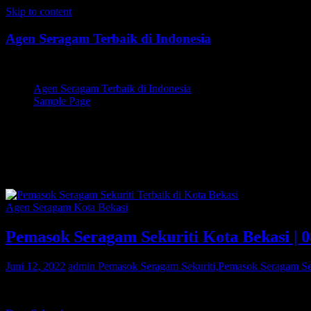
Skip to content
Agen Seragam Terbaik di Indonesia
Jual PDH, PDL, Jersey
Agen Seragam Terbaik di Indonesia
Sample Page
Pemasok Seragam Sekuriti,Pema
Kota Bekasi,Pemasok Seragam S
Agen Seragam Kota Bekasi
Pemasok Seragam Sekuriti Kota Bekasi | 
Juni 12, 2022
admin
Pemasok Seragam Sekuriti,Pemasok Seragam Seku
Bagi Anda warga Kota Bekasi yang sedang mencari Pemasok Seraga