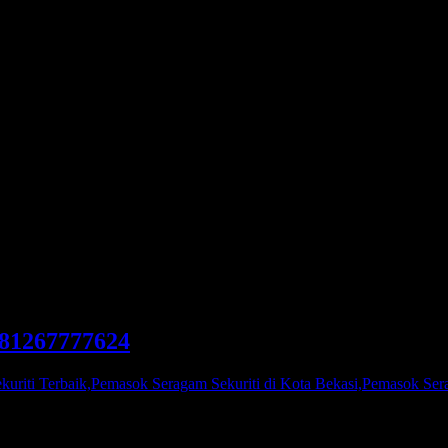
sok Seragam Sekuriti Terbaik,P
ekuriti Terbaik di Kota Bekasi
081267777624
riti Terbaik,Pemasok Seragam Sekuriti di Kota Bekasi,Pemasok Sera
m Sekuriti atau Pemasok Seragam TNI, Kami adalah agen pakaian ser