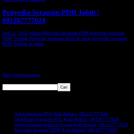
Penyedia Seragam PDH Jakut |
081267777624
Juni 22, 2022
admin
Penyedia Seragam PDH,Penyedia Seragam
PDH Terbaik,Penyedia Seragam PDH di Jakut,Penyedia Seragam
PDH Terbaik di Jakut
Bagi Anda warga Jakut yang sedang mencari Penyedia Seragam
PDH atau Penyedia Seragam PDL, Kami adalah agen pakaian
seragam yang
Baca Selengkapnya
Cari
Cari
Recent Posts
Agen Seragam PNS Kab Bekasi | 081267777624
Distributor Seragam PDL Kota Bekasi | 081267777624
Agen Seragam Instansi Swasta Kab Bekasi | 081267777624
Penyedia Seragam PDH Kota Bekasi | 081267777624