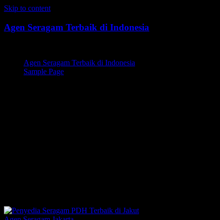
Skip to content
Agen Seragam Terbaik di Indonesia
Jual PDH, PDL, Jersey
Agen Seragam Terbaik di Indonesia
Sample Page
Penyedia Seragam
PDH,Penyedia Seragam PDH
Terbaik,Penyedia Seragam
PDH di Jakut,Penyedia
Seragam PDH Terbaik di
Jakut
Agen Seragam Jakarta