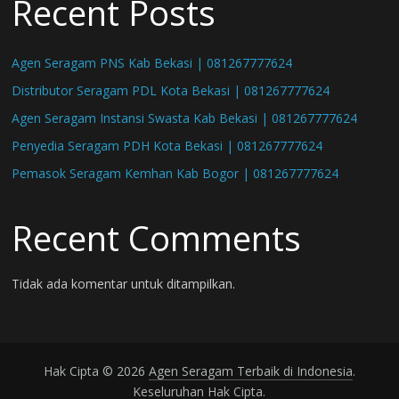
Recent Posts
Agen Seragam PNS Kab Bekasi | 081267777624
Distributor Seragam PDL Kota Bekasi | 081267777624
Agen Seragam Instansi Swasta Kab Bekasi | 081267777624
Penyedia Seragam PDH Kota Bekasi | 081267777624
Pemasok Seragam Kemhan Kab Bogor | 081267777624
Recent Comments
Tidak ada komentar untuk ditampilkan.
Hak Cipta © 2026
Agen Seragam Terbaik di Indonesia
.
Keseluruhan Hak Cipta.