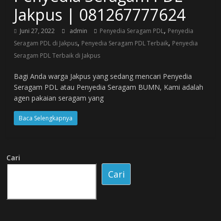
Jakpus | 081267777624
,
Juni 27, 2022
admin
Penyedia Seragam PDL
Penyedia
,
,
Seragam PDL di Jakpus
Penyedia Seragam PDL Terbaik
Penyedia
Seragam PDL Terbaik di Jakpus
Bagi Anda warga Jakpus yang sedang mencari Penyedia
Seragam PDL atau Penyedia Seragam BUMN, Kami adalah
agen pakaian seragam yang
Baca Selengkapnya
Cari
Cari