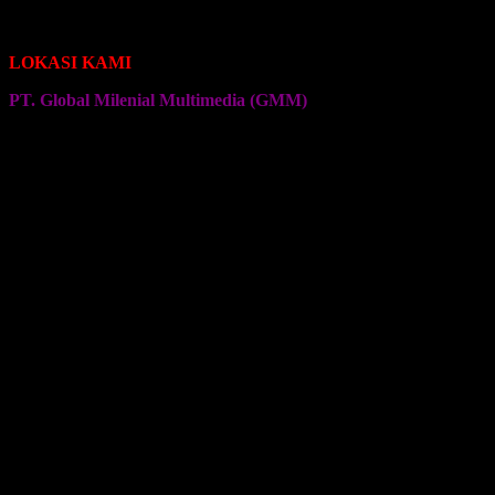
Seragam Jersey Klub Senam
Seragam Jersey Klub Olahraga Lainnya
LOKASI KAMI
PT. Global Milenial Multimedia (GMM)
Jalan Ciputat Raya No. 4
Pondok Pinang
Jakarta Selatan