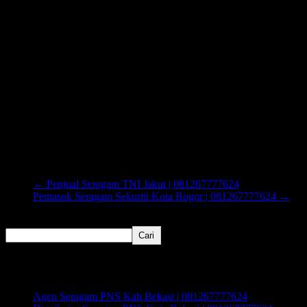
←
Penjual Seragam TNI Jakut | 081267777624
Pemasok Seragam Sekuriti Kota Bogor | 081267777624
→
Cari
Cari
Recent Posts
Agen Seragam PNS Kab Bekasi | 081267777624