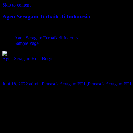
Skip to content
Agen Seragam Terbaik di Indonesia
Jual PDH, PDL, Jersey
Agen Seragam Terbaik di Indonesia
Sample Page
Agen Seragam Kota Bogor
Pemasok Seragam PDL Kota Bogor | 0812
Juni 18, 2022
admin
Pemasok Seragam PDL,Pemasok Seragam PDL T
Bagi Anda warga Kota Bogor yang sedang mencari Pemasok Seraga
nusantara. Saat ini konsumen Kami telah tersebar di berbagai wilayah
desain dan kualitas bahan terbaik tapi dengan harga yang terjangkau.
Selama 10 tahun berbisnis di dunia fashion, perusahaan Kami selal
kerja yang berpengalaman dan Quality Control yang ketat, maka Kami 
Pakaian seragam yang Kami produksi dapat dilakukan pengukuran seca