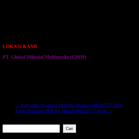
Seragam Jersey Klub Sepeda Roadbike
Seragam Jersey Klub Sepeda Brompton
Seragam Jersey Klub Sepeda MTB
Seragam Jersey Klub Bulu Tangkis
Seragam Jersey Klub Voli
Seragam Jersey Klub Senam
Seragam Jersey Klub Olahraga Lainnya
LOKASI KAMI
PT. Global Milenial Multimedia (GMM)
Jalan Ciputat Raya No. 4
Pondok Pinang
Jakarta Selatan
Kembali ke Halaman Awal
←
Penyedia Seragam Sekuriti Jakarta | 081267777624
Agen Seragam POLRI Jaksel | 081267777624
→
Cari
Cari