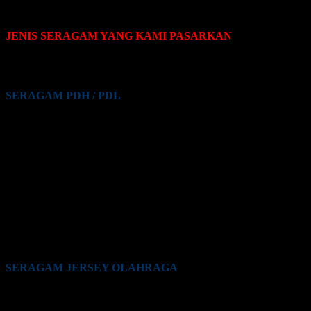
JENIS SERAGAM YANG KAMI PASARKAN
Pakaian seragam yang Kami pasarkan terdiri dari beberapa jenis,
yaitu sebagai berikut:
SERAGAM PDH / PDL
Seragam PDH / PDL PNS
Seragam PDH / PDL Guru
Seragam PDH / PDL Satpam / Sekuriti
Seragam PDH / PDL Kementrian Pertahanan (Kemhan)
Seragam PDH / PDL TNI
Seragam PDH / PDL Polri
Seragam PDH / PDL BUMN
Seragam PDH / PDL Perkantoran Swasta
Seragam PDH / PDL Maskapai Penerbangan
Seragam PDH / PDL Pabrik
Seragam PDH / PDL Lainnya
SERAGAM JERSEY OLAHRAGA
Seragam Jersey Klub Lari
Seragam Jersey Klub Bola