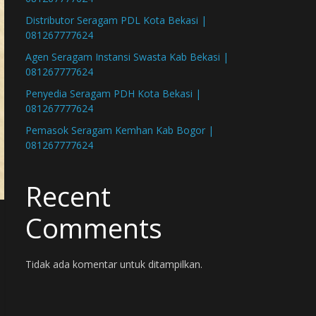
Distributor Seragam PDL Kota Bekasi |
081267777624
Agen Seragam Instansi Swasta Kab Bekasi |
081267777624
Penyedia Seragam PDH Kota Bekasi |
081267777624
Pemasok Seragam Kemhan Kab Bogor |
081267777624
Recent
Comments
Tidak ada komentar untuk ditampilkan.