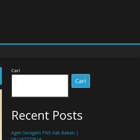
Cari
Cari
Recent Posts
Agen Seragam PNS Kab Bekasi |
081267777624