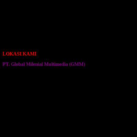
Seragam Jersey Klub Bola
Seragam Jersey Klub Sepeda Roadbike
Seragam Jersey Klub Sepeda Brompton
Seragam Jersey Klub Sepeda MTB
Seragam Jersey Klub Bulu Tangkis
Seragam Jersey Klub Voli
Seragam Jersey Klub Senam
Seragam Jersey Klub Olahraga Lainnya
LOKASI KAMI
PT. Global Milenial Multimedia (GMM)
Jalan Ciputat Raya No. 4
Pondok Pinang
Jakarta Selatan
Kembali ke Halaman Awal