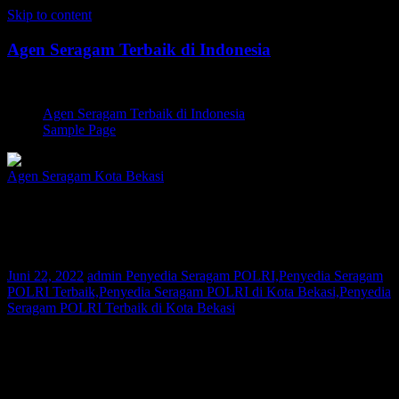
Skip to content
Agen Seragam Terbaik di Indonesia
Jual PDH, PDL, Jersey
Agen Seragam Terbaik di Indonesia
Sample Page
Agen Seragam Kota Bekasi
Penyedia Seragam POLRI Kota Bekasi |
081267777624
Juni 22, 2022
admin
Penyedia Seragam POLRI,Penyedia Seragam
POLRI Terbaik,Penyedia Seragam POLRI di Kota Bekasi,Penyedia
Seragam POLRI Terbaik di Kota Bekasi
Bagi Anda warga Kota Bekasi yang sedang mencari Penyedia
Seragam POLRI atau Penyedia Seragam Instansi Swasta, Kami
adalah agen pakaian seragam yang melayani permintaan pembuatan
seragam di seluruh nusantara. Saat ini konsumen Kami telah tersebar