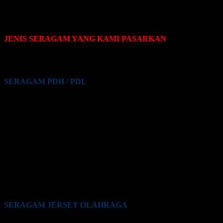
JENIS SERAGAM YANG KAMI PASARKAN
Pakaian seragam yang Kami pasarkan terdiri dari beberapa jenis,
yaitu sebagai berikut:
SERAGAM PDH / PDL
Seragam PDH / PDL PNS
Seragam PDH / PDL Guru
Seragam PDH / PDL Satpam / Sekuriti
Seragam PDH / PDL Kementrian Pertahanan (Kemhan)
Seragam PDH / PDL TNI
Seragam PDH / PDL Polri
Seragam PDH / PDL BUMN
Seragam PDH / PDL Perkantoran Swasta
Seragam PDH / PDL Maskapai Penerbangan
Seragam PDH / PDL Pabrik
Seragam PDH / PDL Lainnya
SERAGAM JERSEY OLAHRAGA
Seragam Jersey Klub Lari