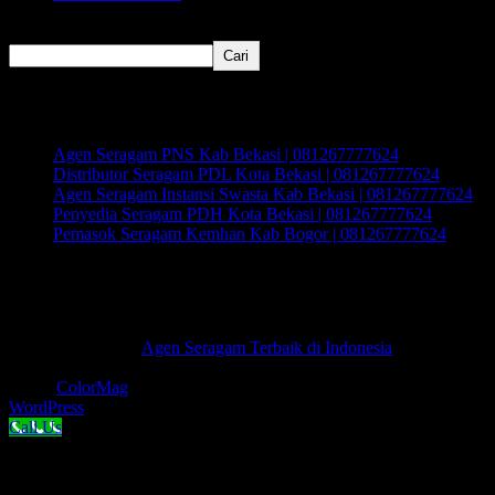
Cari
Cari
Recent Posts
Agen Seragam PNS Kab Bekasi | 081267777624
Distributor Seragam PDL Kota Bekasi | 081267777624
Agen Seragam Instansi Swasta Kab Bekasi | 081267777624
Penyedia Seragam PDH Kota Bekasi | 081267777624
Pemasok Seragam Kemhan Kab Bogor | 081267777624
Recent Comments
Tidak ada komentar untuk ditampilkan.
Hak Cipta © 2026
Agen Seragam Terbaik di Indonesia
.
Keseluruhan Hak Cipta.
Tema:
ColorMag
oleh ThemeGrill. Dipersembahkan oleh
WordPress
.
Call Us