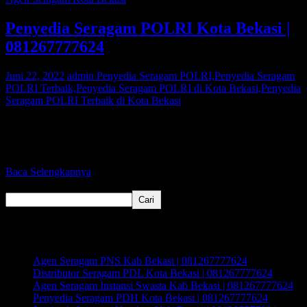
Penyedia Seragam POLRI Kota Bekasi |
081267777624
Juni 22, 2022
admin
Penyedia Seragam POLRI,Penyedia Seragam
POLRI Terbaik,Penyedia Seragam POLRI di Kota Bekasi,Penyedia
Seragam POLRI Terbaik di Kota Bekasi
Bagi Anda warga Kota Bekasi yang sedang mencari Penyedia
Seragam POLRI atau Penyedia Seragam Instansi Swasta, Kami
adalah agen pakaian
Baca Selengkapnya
Cari
Cari
Recent Posts
Agen Seragam PNS Kab Bekasi | 081267777624
Distributor Seragam PDL Kota Bekasi | 081267777624
Agen Seragam Instansi Swasta Kab Bekasi | 081267777624
Penyedia Seragam PDH Kota Bekasi | 081267777624