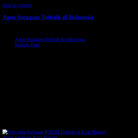
Skip to content
Agen Seragam Terbaik di Indonesia
Jual PDH, PDL, Jersey
Agen Seragam Terbaik di Indonesia
Sample Page
Penyedia Seragam
POLRI,Penyedia Seragam
POLRI Terbaik,Penyedia
Seragam POLRI di Kota
Bekasi,Penyedia Seragam
POLRI Terbaik di Kota Bekasi
Agen Seragam Kota Bekasi