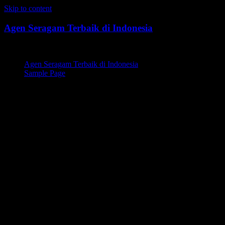
Skip to content
Agen Seragam Terbaik di Indonesia
Jual PDH, PDL, Jersey
Agen Seragam Terbaik di Indonesia
Sample Page
Penyedia Seragam Maskapai
Penerbangan,Penyedia
Seragam Maskapai
Penerbangan Terbaik,Penyedia
Seragam Maskapai
Penerbangan di
Jakarta,Penyedia Seragam